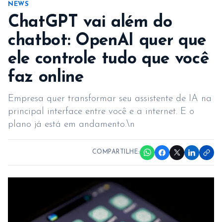
NEWS
ChatGPT vai além do
chatbot: OpenAI quer que
ele controle tudo que você
faz online
Empresa quer transformar seu assistente de IA na
principal interface entre você e a internet. E o
plano já está em andamento.\n
COMPARTILHE: