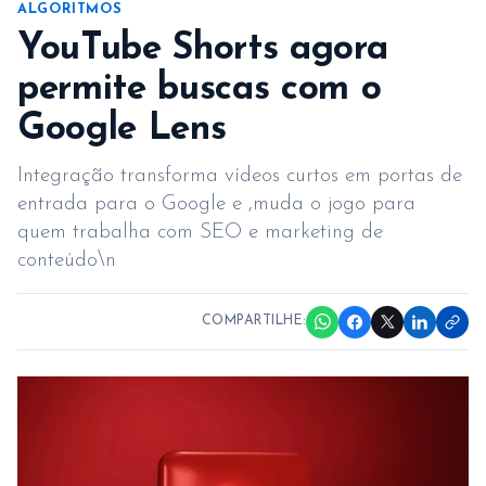
ALGORITMOS
YouTube Shorts agora
permite buscas com o
Google Lens
Integração transforma vídeos curtos em portas de
entrada para o Google e ,muda o jogo para
quem trabalha com SEO e marketing de
conteúdo\n
COMPARTILHE: